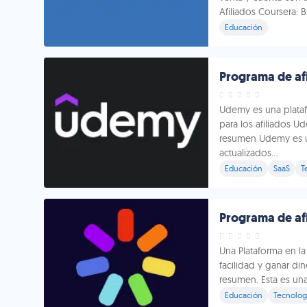
Afiliados Coursera: 
Educación
Programa de af
Udemy es una plataf
para los afiliados 
resumen Udemy es una
actualizados...
Educación
SaaS
T
Programa de afi
Una Plataforma en la
facilidad y ganar din
resumen. Esta es un
Educación
Tecnolog