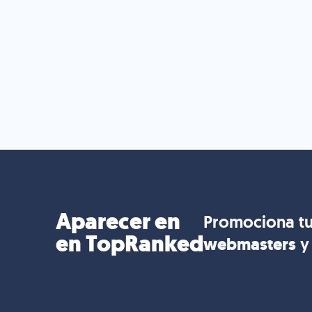
Aparecer en
Promociona tu
en TopRanked
webmasters
y 