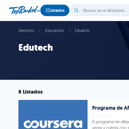
Listados
Directory
Educación
Edutech
Edutech
6 Listados
Programa de Af
El programa de afil
venta y cuenta con 