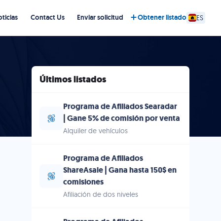
ticias
Contact Us
Enviar solicitud
Obtener listado
ES
Últimos listados
Programa de Afiliados Searadar
| Gane 5% de comisión por venta
Alquiler de vehículos
Programa de Afiliados
ShareAsale | Gana hasta 150$ en
comisiones
Afiliación de dos niveles