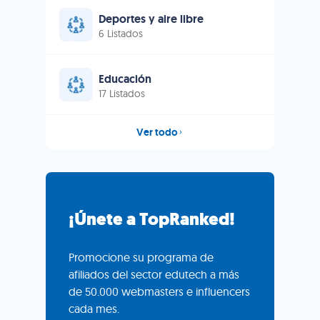
Deportes y aire libre
6 Listados
Educación
17 Listados
Ver todo
¡Únete a TopRanked!
Promocione su programa de
afiliados del sector edutech a más
de 50.000 webmasters e influencers
cada mes.