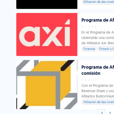
Afiliación de dos nivel
Programa de Afi
En el Programa de Af
obtendrás una comis
de Afiliados Axi: Br
Finanzas
Fintech y 
Programa de Afi
comisión
Con el Programa de 
Revenue Share y una
Afiliados BullionVau
Afiliación de dos nivel
1
2