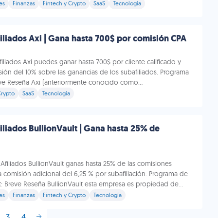
es
Finanzas
Fintech y Crypto
SaaS
Tecnología
liados Axi | Gana hasta 700$ por comisión CPA
iliados Axi puedes ganar hasta 700$ por cliente calificado y
ión del 10% sobre las ganancias de los subafiliados. Programa
eve Reseña Axi (anteriormente conocido como...
Crypto
SaaS
Tecnología
liados BullionVault | Gana hasta 25% de
Afiliados BullionVault ganas hasta 25% de las comisiones
 comisión adicional del 6,25 % por subafiliación. Programa de
lt: Breve Reseña BullionVault esta empresa es propiedad de...
es
Finanzas
Fintech y Crypto
Tecnología
3
4