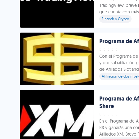
TradingView, breve 
que cuenta con más 
Fintech y Crypto
Programa de Afi
Con el Programa de 
y por subafiliación 
de Afiliados Slotland
Afiliación de dos nivel
Programa de Af
Share
En el Programa de A
RS y ganarás una co
Afiliados XM: Breve 