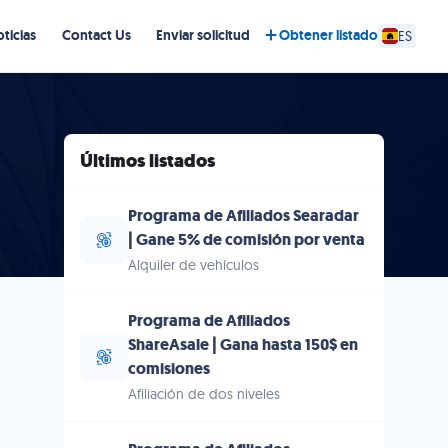
ticias
Contact Us
Enviar solicitud
Obtener listado
ES
Últimos listados
Programa de Afiliados Searadar
| Gane 5% de comisión por venta
Alquiler de vehículos
Programa de Afiliados
ShareAsale | Gana hasta 150$ en
comisiones
Afiliación de dos niveles