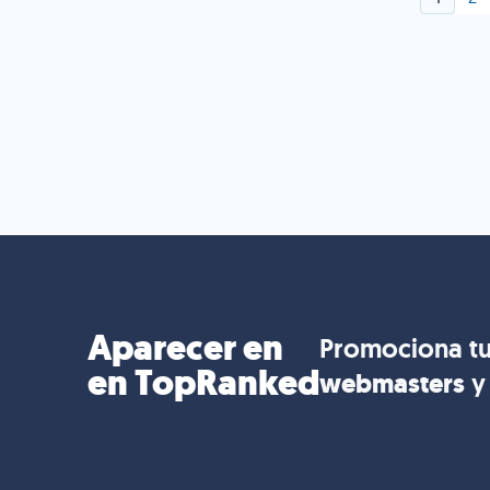
Aparecer en
Promociona tu
en TopRanked
webmasters
y 