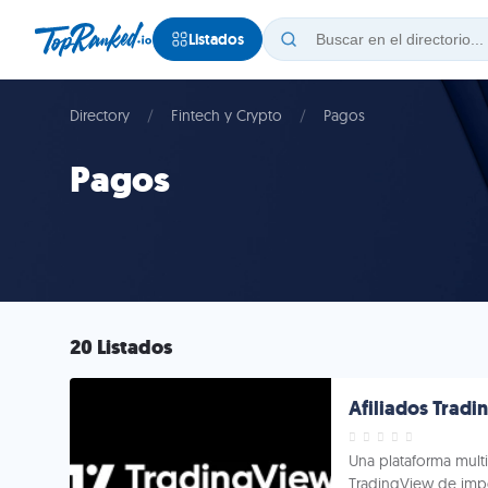
Listados
Directory
Fintech y Crypto
Pagos
Pagos
20 Listados
Afiliados Trad
Una plataforma multi
TradingView de impo