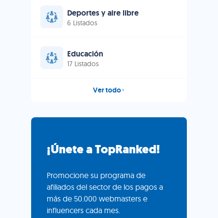
Deportes y aire libre
6 Listados
Educación
17 Listados
Ver todo
¡Únete a TopRanked!
Promocione su programa de
afiliados del sector de los pagos a
más de 50.000 webmasters e
influencers cada mes.