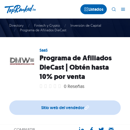
Listados
Directory
Fintech y Crypto
Inversión de Capital
Programa de Afiliados DieCast
SaaS
Programa de Afiliados
DieCast | Obtén hasta
10% por venta
0 Reseñas
Sitio web del vendedor
COMPARTIR