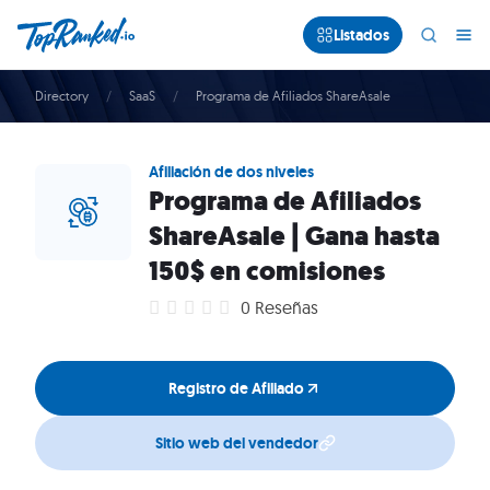
Listados
Directory
SaaS
Programa de Afiliados ShareAsale
Afiliación de dos niveles
Programa de Afiliados
ShareAsale | Gana hasta
150$ en comisiones
0 Reseñas
Registro de Afiliado
Sitio web del vendedor