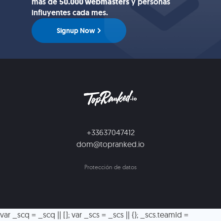
más de
50.000 webmasters
y personas
influyentes cada mes.
Signup Now
+33637047412
dom@topranked.io
Protección de datos
var _scq = _scq || []; var _scs = _scs || {}; _scs.teamId =