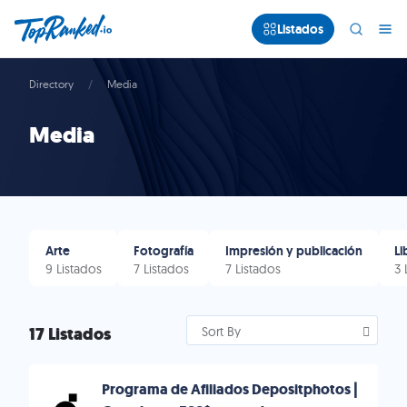
Listados
Directory
Media
Media
Arte
Fotografía
Impresión y publicación
Li
9 Listados
7 Listados
7 Listados
3 
17 Listados
Sort By
Programa de Afiliados Depositphotos |