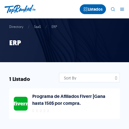
Listados
Directory
SaaS
ERP
ERP
1 Listado
Sort By
Programa de Afiliados Fiverr |Gana
hasta 150$ por compra.