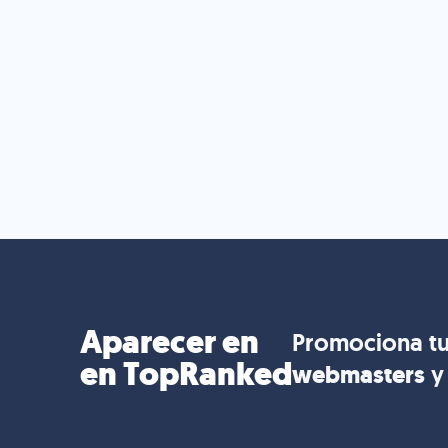
Aparecer en
Promociona tu
en TopRanked
webmasters
y 