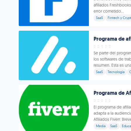
afiliados Freshbook
error cometido...
SaaS
Fintech y Cryp
Programa de afi
Se parte del progra
los softwares de tr
resumen. Esta es una
SaaS
Tecnología
Programa de Afi
El programa de afili
adapta a la audienc
Afiliados Fiverr: Bre
Media
SaaS
Educa