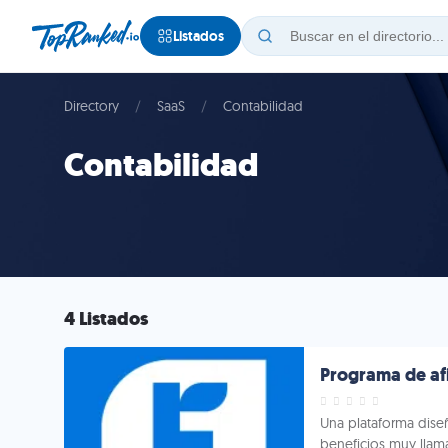
Listados
Directory
SaaS
Contabilidad
Contabilidad
4 Listados
Programa de af
Una plataforma dise
beneficios muy llam