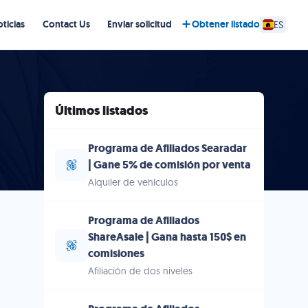
ticias
Contact Us
Enviar solicitud
Obtener listado
ES
Últimos listados
Programa de Afiliados Searadar
| Gane 5% de comisión por venta
Alquiler de vehículos
Programa de Afiliados
ShareAsale | Gana hasta 150$ en
comisiones
Afiliación de dos niveles