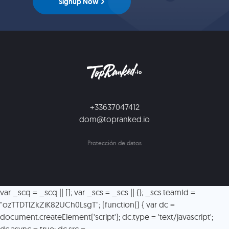
Signup Now
+33637047412
dom@topranked.io
Protección de datos
var _scq = _scq || []; var _scs = _scs || {}; _scs.teamId =
"ozTTDTlZkZiK82UCh0LsgT"; (function() { var dc =
document.createElement('script'); dc.type = 'text/javascript';