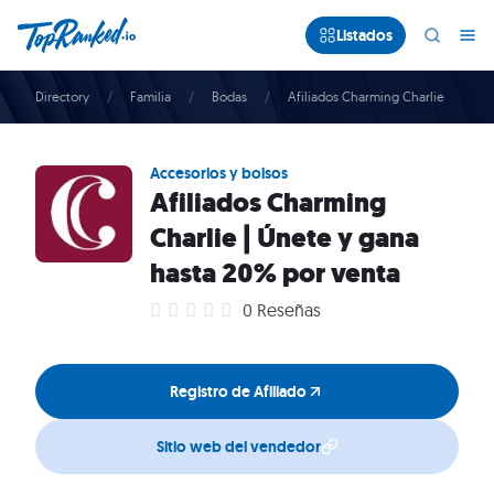
Listados
Directory
Familia
Bodas
Afiliados Charming Charlie
Accesorios y bolsos
Afiliados Charming
Charlie | Únete y gana
hasta 20% por venta
0 Reseñas
Registro de Afiliado
Sitio web del vendedor