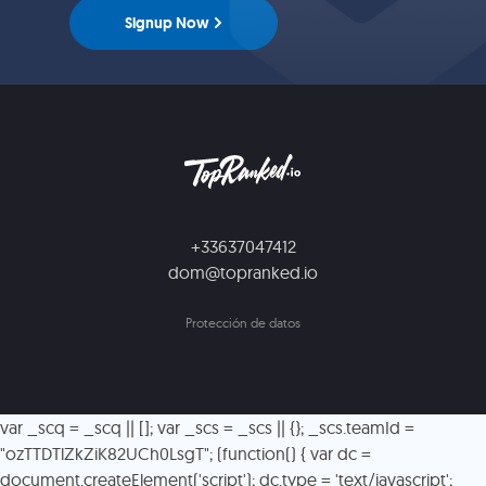
Signup Now
+33637047412
dom@topranked.io
Protección de datos
var _scq = _scq || []; var _scs = _scs || {}; _scs.teamId =
"ozTTDTlZkZiK82UCh0LsgT"; (function() { var dc =
document.createElement('script'); dc.type = 'text/javascript';