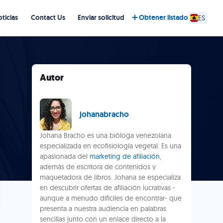
ticias
Contact Us
Enviar solicitud
Obtener listado
ES
Autor
johanabracho
Johana Bracho es una bióloga venezolana
especializada en ecofisiología vegetal. Es una
apasionada del
marketing de afiliación
,
además de escritora de contenidos y
maquetadora de libros. Johana se especializa
en descubrir ofertas de afiliación lucrativas -
aunque a menudo difíciles de encontrar- que
presenta a nuestra audiencia en palabras
sencillas junto con un enlace directo a la