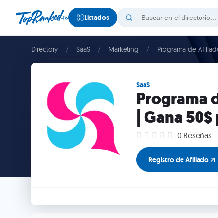
Listados
Directory
SaaS
Marketing
Programa de Afiliad
SaaS
Programa d
| Gana 50$ 
0 Reseñas
Registro de Afiliado