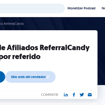
Monetizer Podcast
No
os ReferralCandy
e Afiliados ReferralCandy
por referido
Sitio web del vendedor
COMPARTIR