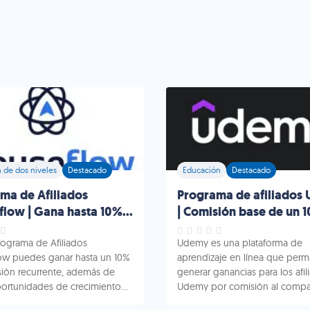
n de dos niveles
Destacado
Educación
Destacado
ma de Afiliados
Programa de afiliados
low | Gana hasta 10%
| Comisión base de un 
ente.
rograma de Afiliados
Udemy es una plataforma de
w puedes ganar hasta un 10%
aprendizaje en línea que perm
ión recurrente, además de
generar ganancias para los afil
portunidades de crecimiento
Udemy por comisión al compar
rketing. Programa de Afiliados
contenido. Udemy: breve res