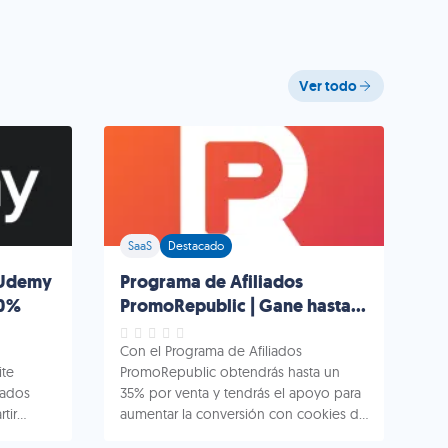
Ver todo
SaaS
Destacado
 Udemy
Programa de Afiliados
10%
PromoRepublic | Gane hasta
35% por venta
Con el Programa de Afiliados
ite
PromoRepublic obtendrás hasta un
iados
35% por venta y tendrás el apoyo para
tir
aumentar la conversión con cookies de
umen
120 días. Programa de Afiliados