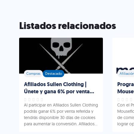
Listados relacionados
Compras
Destacado
Afiliació
Afiliados Sullen Clothing |
Progra
Únete y gana 6% por venta
Mousef
referida
recurr
Al participar en Afiliados Sullen Clothing
Con el P
podrás ganar 6% por venta referida y
Mouseflo
tendrás disponible 30 días de cookies
de comis
para aumentar la conversión. Afiliados
lograr o
Sullen Clothing: Breve Reseña Sullen
de co-ma