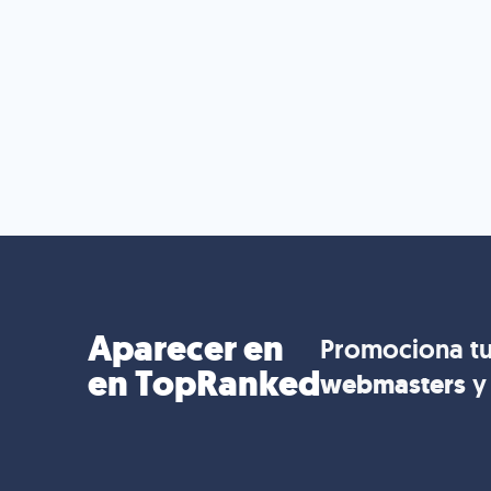
Aparecer en
Promociona tu
en TopRanked
webmasters
y 