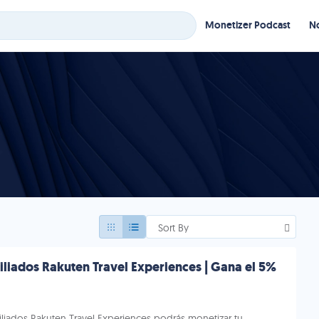
Monetizer Podcast
No
Sort By
liados Rakuten Travel Experiences | Gana el 5%
liados Rakuten Travel Experiences podrás monetizar tu