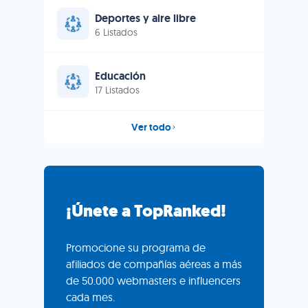
Deportes y aire libre
6 Listados
Educación
17 Listados
Ver todo
¡Únete a TopRanked!
Promocione su programa de
afiliados de compañías aéreas a más
de 50.000 webmasters e influencers
cada mes.