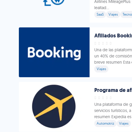
Airlines MileagePlus
lealtad...
SaaS
Viajes
Tecno
Afiliados Booki
Una de las platafor
un 40% de comisión
breve resumen Esta 
Viajes
Programa de afi
Una plataforma de g
servicios turísticos,
resumen Expedia es u
Automotriz
Viajes