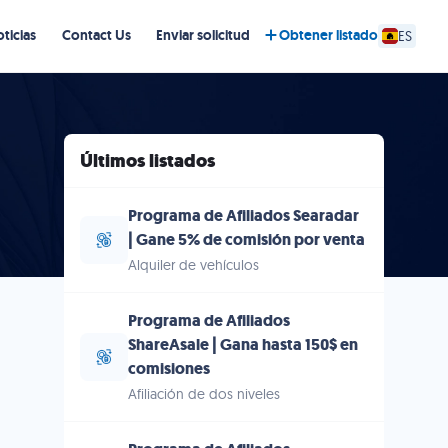
ticias
Contact Us
Enviar solicitud
Obtener listado
ES
Últimos listados
Programa de Afiliados Searadar
| Gane 5% de comisión por venta
Alquiler de vehículos
Programa de Afiliados
ShareAsale | Gana hasta 150$ en
comisiones
Afiliación de dos niveles