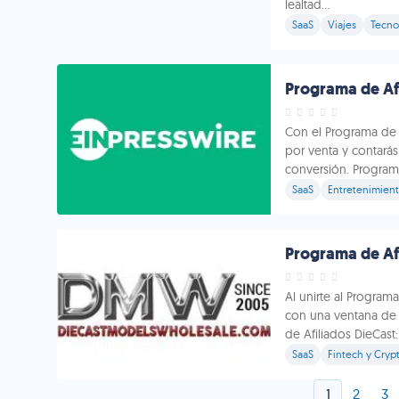
lealtad...
SaaS
Viajes
Tecno
Programa de Afi
Con el Programa de 
por venta y contará
conversión. Programa
SaaS
Entretenimien
Programa de Afi
Al unirte al Program
con una ventana de 
de Afiliados DieCast:
SaaS
Fintech y Cryp
1
2
3