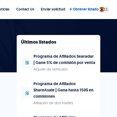
ticias
Contact Us
Enviar solicitud
Obtener listado
ES
Últimos listados
Programa de Afiliados Searadar
| Gane 5% de comisión por venta
Alquiler de vehículos
Programa de Afiliados
ShareAsale | Gana hasta 150$ en
comisiones
Afiliación de dos niveles