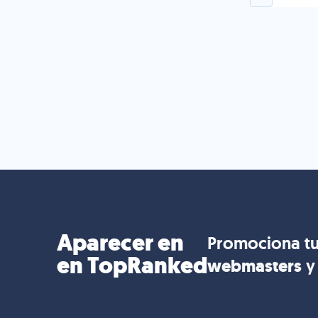
Aparecer en
Promociona tu
en TopRanked
webmasters
y 