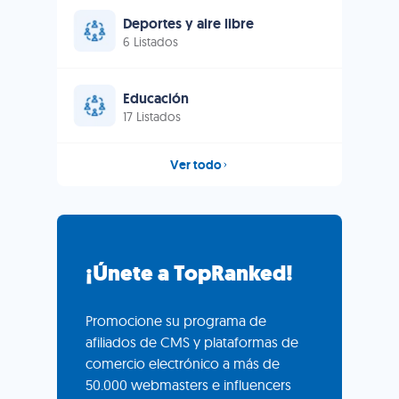
Deportes y aire libre
6 Listados
Educación
17 Listados
Ver todo
¡Únete a TopRanked!
Promocione su programa de
afiliados de CMS y plataformas de
comercio electrónico a más de
50.000 webmasters e influencers