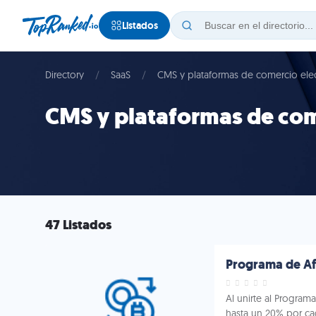
Listados
Directory
SaaS
CMS y plataformas de comercio ele
CMS y plataformas de com
47 Listados
Programa de Afi
Al unirte al Program
hasta un 20% por ca