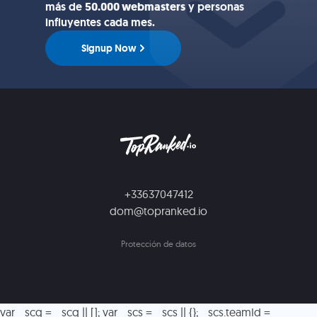
más de
50.000 webmasters
y personas
influyentes cada mes.
Signup Now
+33637047412
dom@topranked.io
Protección de datos
var _scq = _scq || []; var _scs = _scs || {}; _scs.teamId =