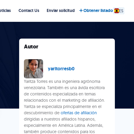
ticias
Contact Us
Enviar solicitud
Obtener listado
ES
Autor
yaritorresb0
Yaritza Torres es una ingeniera agrónoma
venezolana. También es una ávida escritora
de contenidos especializada en temas
relacionados con el marketing de afiliación.
Yaritza se especializa principalmente en el
descubrimiento de
ofertas de afiliación
dirigidas a nuestros afiliados hispanos,
especialmente en América Latina. Además,
también produce contenidos para los