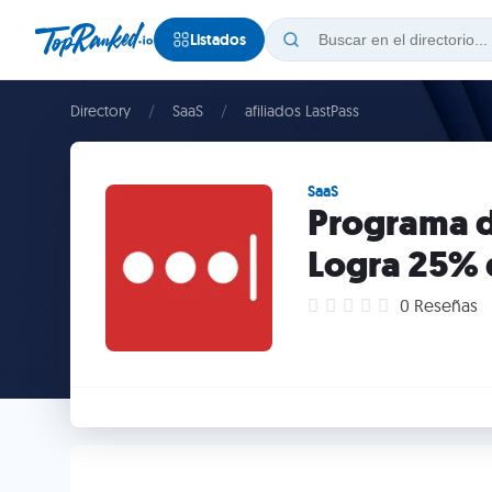
Listados
Directory
SaaS
afiliados LastPass
SaaS
Programa de
Logra 25% 
0 Reseñas