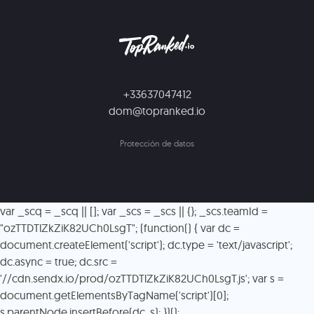
+33637047412
dom@topranked.io
Protección de datos
var _scq = _scq || []; var _scs = _scs || {}; _scs.teamId =
"ozTTDTlZkZiK82UCh0LsgT"; (function() { var dc =
document.createElement('script'); dc.type = 'text/javascript';
dc.async = true; dc.src =
'//cdn.sendx.io/prod/ozTTDTlZkZiK82UCh0LsgT.js'; var s =
document.getElementsByTagName('script')[0];
s.parentNode.insertBefore(dc, s); })();