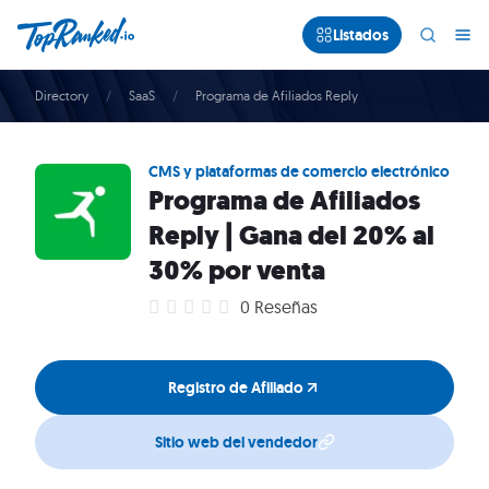
Listados
Directory
SaaS
Programa de Afiliados Reply
CMS y plataformas de comercio electrónico
Programa de Afiliados
Reply | Gana del 20% al
30% por venta
0 Reseñas
Registro de Afiliado
Sitio web del vendedor