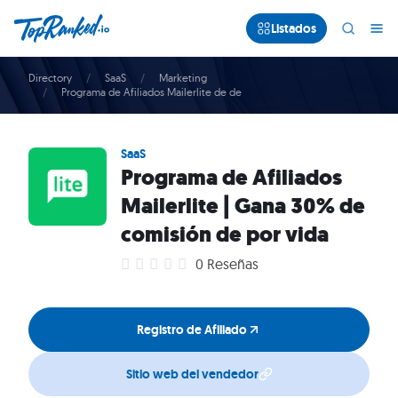
Listados
Directory
SaaS
Marketing
Programa de Afiliados Mailerlite de de
SaaS
Programa de Afiliados
Mailerlite | Gana 30% de
comisión de por vida
0 Reseñas
Registro de Afiliado
Sitio web del vendedor